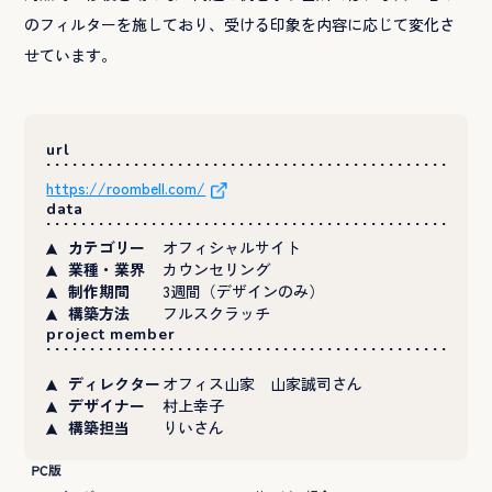
のフィルターを施しており、受ける印象を内容に応じて変化さ
せています。
url
https://roombell.com/
data
カテゴリー
オフィシャルサイト
業種・業界
カウンセリング
制作期間
3週間（デザインのみ）
構築方法
フルスクラッチ
project member
ディレクター
オフィス山家 山家誠司さん
デザイナー
村上幸子
構築担当
りいさん