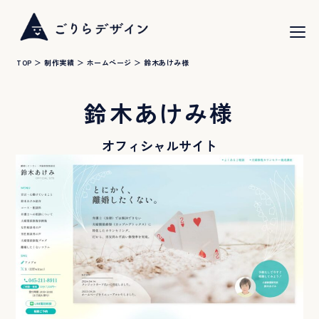
toggle
naviga
TOP
＞
制作実績
＞
ホームページ
＞
鈴木あけみ様
鈴木あけみ様
オフィシャルサイト